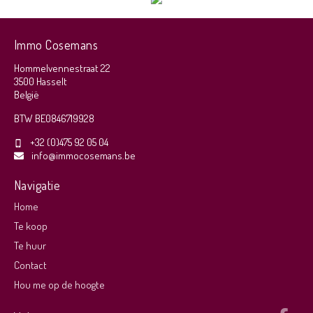
Immo Cosemans
Hommelvennestraat 22
3500 Hasselt
België
BTW BE0846719928
+32 (0)475 92 05 04
info@immocosemans.be
Navigatie
Home
Te koop
Te huur
Contact
Hou me op de hoogte