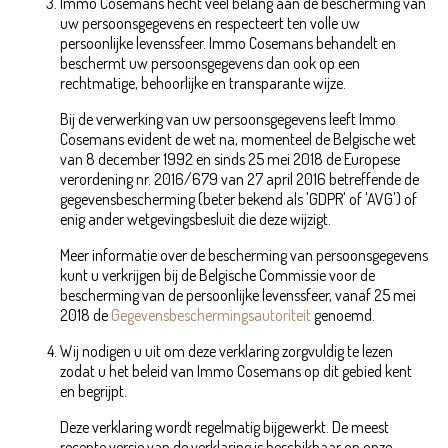
Immo Cosemans hecht veel belang aan de bescherming van
uw persoonsgegevens en respecteert ten volle uw
persoonlijke levenssfeer. Immo Cosemans behandelt en
beschermt uw persoonsgegevens dan ook op een
rechtmatige, behoorlijke en transparante wijze.
Bij de verwerking van uw persoonsgegevens leeft Immo
Cosemans evident de wet na, momenteel de Belgische wet
van 8 december 1992 en sinds 25 mei 2018 de Europese
verordening nr. 2016/679 van 27 april 2016 betreffende de
gegevensbescherming (beter bekend als 'GDPR' of 'AVG') of
enig ander wetgevingsbesluit die deze wijzigt.
Meer informatie over de bescherming van persoonsgegevens
kunt u verkrijgen bij de Belgische Commissie voor de
bescherming van de persoonlijke levenssfeer, vanaf 25 mei
2018 de
Gegevensbeschermingsautoriteit
genoemd.
Wij nodigen u uit om deze verklaring zorgvuldig te lezen
zodat u het beleid van Immo Cosemans op dit gebied kent
en begrijpt.
Deze verklaring wordt regelmatig bijgewerkt. De meest
recente versie van de verklaring is beschikbaar op onze