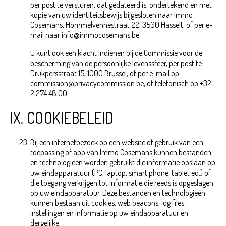
per post te versturen, dat gedateerd is, ondertekend en met
kopie van uw identiteitsbewijs bijgesloten naar Immo
Cosemans, Hommelvennestraat 22, 3500 Hasselt, of per e-
mail naar info@immocosemans.be.
U kunt ook een klacht indienen bij de Commissie voor de
bescherming van de persoonlijke levenssfeer, per post te
Drukpersstraat 15, 1000 Brussel, of per e-mail op
commission@privacycommission.be, of telefonisch op +32
2 274 48 00
IX. COOKIEBELEID
Bij een internetbezoek op een website of gebruik van een
toepassing of app van Immo Cosemans kunnen bestanden
en technologieën worden gebruikt die informatie opslaan op
uw eindapparatuur (PC, laptop, smart phone, tablet ed.) of
die toegang verkrijgen tot informatie die reeds is opgeslagen
op uw eindapparatuur. Deze bestanden en technologieën
kunnen bestaan uit cookies, web beacons, log files,
instellingen en informatie op uw eindapparatuur en
dergelijke.