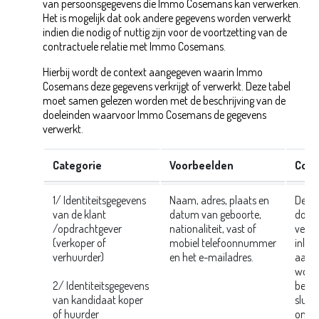
van persoonsgegevens die Immo Cosemans kan verwerken.
Het is mogelijk dat ook andere gegevens worden verwerkt
indien die nodig of nuttig zijn voor de voortzetting van de
contractuele relatie met Immo Cosemans.
Hierbij wordt de context aangegeven waarin Immo
Cosemans deze gegevens verkrijgt of verwerkt. Deze tabel
moet samen gelezen worden met de beschrijving van de
doeleinden waarvoor Immo Cosemans de gegevens
verwerkt.
Categorie
Voorbeelden
Cont
1/ Identiteitsgegevens
Naam, adres, plaats en
Deze
van de klant
datum van geboorte,
door 
/opdrachtgever
nationaliteit, vast of
verwe
(verkoper of
mobiel telefoonnummer
inlic
verhuurder)
en het e-mailadres.
aanvr
wordt
2/ Identiteitsgegevens
bemi
van kandidaat koper
sluit 
of huurder
om de