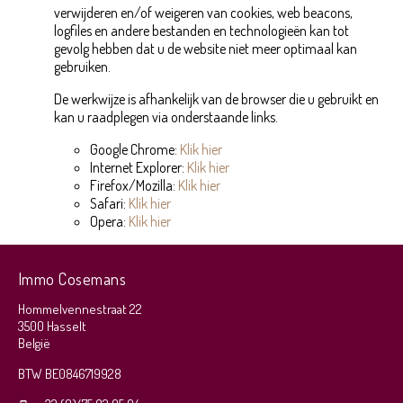
verwijderen en/of weigeren van cookies, web beacons,
logfiles en andere bestanden en technologieën kan tot
gevolg hebben dat u de website niet meer optimaal kan
gebruiken.
De werkwijze is afhankelijk van de browser die u gebruikt en
kan u raadplegen via onderstaande links.
Google Chrome:
Klik hier
Internet Explorer:
Klik hier
Firefox/Mozilla:
Klik hier
Safari:
Klik hier
Opera:
Klik hier
Immo Cosemans
Hommelvennestraat 22
3500 Hasselt
België
BTW BE0846719928