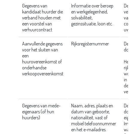
Gegevens van
Informatie over beroep
Deze
kandidaat huurder die
en werkgelegenheid,
verz
verband houden met
solvabiliteit,
van f
een voorstel van
gezinssituatie, loon etc.
contr
verhuurcontract
uw ve
Aanvullende gegevens
Rijksregisternummer
Deze
voor het sluiten van
door 
een
huurovereenkomst of
Het n
onderhandse
rijks
verkoopovereenkomst
wordt
in de
de we
vereis
Gegevens van mede-
Naam, adres, plaats en
Deze
eigenaars (of hun
datum van geboorte,
door 
huurders)
nationaliteit, vast of
eigen
mobiel telefoonnummer
Immo
en het e-mailadres.
wann