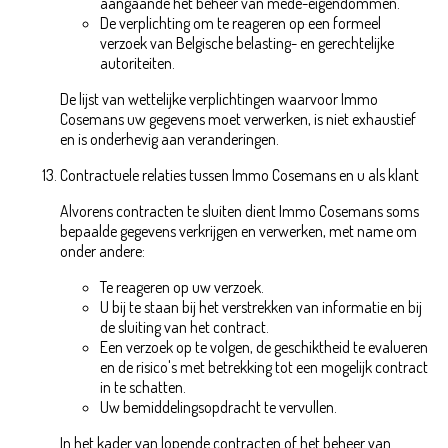
aangaande het beheer van mede-eigendommen.
De verplichting om te reageren op een formeel
verzoek van Belgische belasting- en gerechtelijke
autoriteiten.
De lijst van wettelijke verplichtingen waarvoor Immo
Cosemans uw gegevens moet verwerken, is niet exhaustief
en is onderhevig aan veranderingen.
Contractuele relaties tussen Immo Cosemans en u als klant
Alvorens contracten te sluiten dient Immo Cosemans soms
bepaalde gegevens verkrijgen en verwerken, met name om
onder andere:
Te reageren op uw verzoek.
U bij te staan bij het verstrekken van informatie en bij
de sluiting van het contract.
Een verzoek op te volgen, de geschiktheid te evalueren
en de risico's met betrekking tot een mogelijk contract
in te schatten.
Uw bemiddelingsopdracht te vervullen.
In het kader van lopende contracten of het beheer van