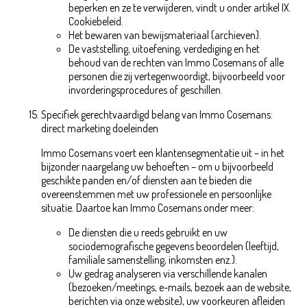
beperken en ze te verwijderen, vindt u onder artikel IX.
Cookiebeleid.
Het bewaren van bewijsmateriaal (archieven).
De vaststelling, uitoefening, verdediging en het
behoud van de rechten van Immo Cosemans of alle
personen die zij vertegenwoordigt, bijvoorbeeld voor
invorderingsprocedures of geschillen.
Specifiek gerechtvaardigd belang van Immo Cosemans:
direct marketing doeleinden
Immo Cosemans voert een klantensegmentatie uit – in het
bijzonder naargelang uw behoeften – om u bijvoorbeeld
geschikte panden en/of diensten aan te bieden die
overeenstemmen met uw professionele en persoonlijke
situatie. Daartoe kan Immo Cosemans onder meer:
De diensten die u reeds gebruikt en uw
sociodemografische gegevens beoordelen (leeftijd,
familiale samenstelling, inkomsten enz.).
Uw gedrag analyseren via verschillende kanalen
(bezoeken/meetings, e-mails, bezoek aan de website,
berichten via onze website), uw voorkeuren afleiden