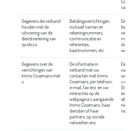
Cosem
van s
Gegevens die verband
Betalingsverrichtingen,
Deze
houden met de
inclusief namen en
betre
uitvoering van de
rekeningnummers,
verri
dienstverlening van
communicatie en
mede-
syndicus
referenties,
door 
kaartnummers, etc.
word
Gegevens over de
De informatie in
Deze
verrichtingen van
verband met uw
van c
Immo Cosemans met
contacten met Immo
welke
u
Cosemans, per telefoon,
u en
e-mail, fax enz. en uw
(bij 
interacties op de
even
webpagina's aangaande
abon
Immo Cosemans, haar
nieuw
diensten of haar
netwe
partners, op sociale
netwerken enz.