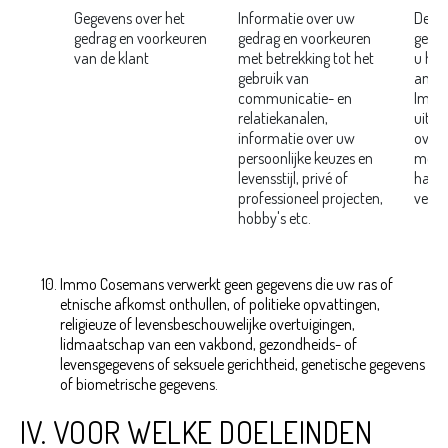
Gegevens over het
Informatie over uw
Deze 
gedrag en voorkeuren
gedrag en voorkeuren
gevol
van de klant
met betrekking tot het
u heb
gebruik van
analy
communicatie- en
Immo
relatiekanalen,
uitge
informatie over uw
over
persoonlijke keuzes en
met d
levensstijl, privé of
haar 
professioneel projecten,
verpl
hobby's etc.
Immo Cosemans verwerkt geen gegevens die uw ras of
etnische afkomst onthullen, of politieke opvattingen,
religieuze of levensbeschouwelijke overtuigingen,
lidmaatschap van een vakbond, gezondheids- of
levensgegevens of seksuele gerichtheid, genetische gegevens
of biometrische gegevens.
IV. VOOR WELKE DOELEINDEN