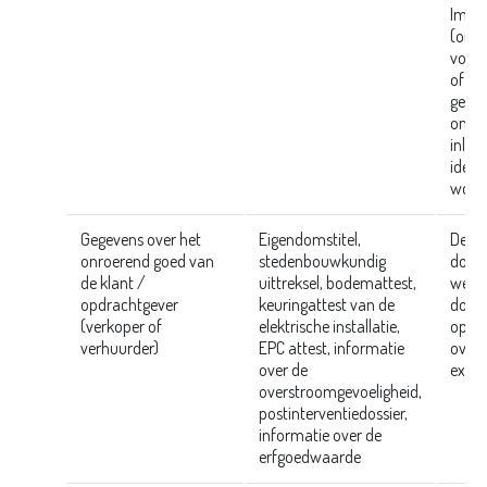
Immo
(onli
voor e
of ge
gege
onde
inlez
ident
worde
Gegevens over het
Eigendomstitel,
Deze
onroerend goed van
stedenbouwkundig
door 
de klant /
uittreksel, bodemattest,
wel i
opdrachtgever
keuringattest van de
door
(verkoper of
elektrische installatie,
opgev
verhuurder)
EPC attest, informatie
overh
over de
exper
overstroomgevoeligheid,
postinterventiedossier,
informatie over de
erfgoedwaarde