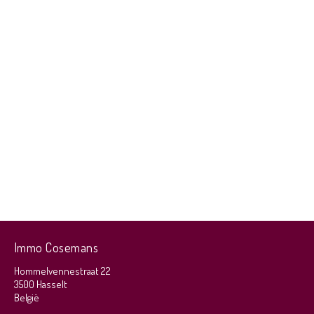
Immo Cosemans
Hommelvennestraat 22
3500 Hasselt
België