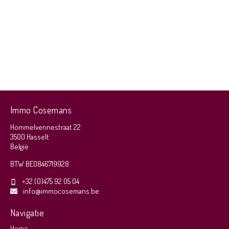
Immo Cosemans
Hommelvennestraat 22
3500 Hasselt
België
BTW BE0846719928
+32 (0)475 92 05 04
info@immocosemans.be
Navigatie
Home