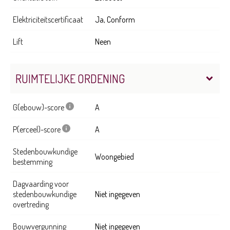
Elektriciteitscertificaat
Ja, Conform
Lift
Neen
RUIMTELIJKE ORDENING
G(ebouw)-score
A
P(erceel)-score
A
Stedenbouwkundige
Woongebied
bestemming
Dagvaarding voor
stedenbouwkundige
Niet ingegeven
overtreding
Bouwvergunning
Niet ingegeven