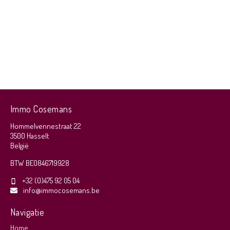
Immo Cosemans
Hommelvennestraat 22
3500 Hasselt
België
BTW BE0846719928
+32 (0)475 92 05 04
info@immocosemans.be
Navigatie
Home