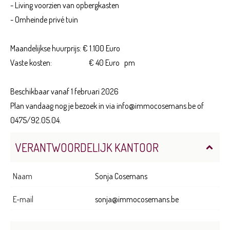
- Living voorzien van opbergkasten
- Omheinde privé tuin
Maandelijkse huurprijs: € 1.100 Euro
Vaste kosten: € 40 Euro pm
Beschikbaar vanaf 1 februari 2026
Plan vandaag nog je bezoek in via info@immocosemans.be of
0475/92.05.04.
VERANTWOORDELIJK KANTOOR
Naam
Sonja Cosemans
E-mail
sonja@immocosemans.be