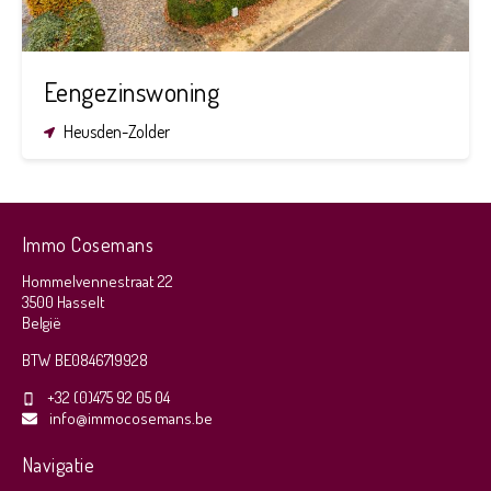
Eengezinswoning
Heusden-Zolder
Immo Cosemans
Hommelvennestraat 22
3500 Hasselt
België
BTW BE0846719928
+32 (0)475 92 05 04
info@immocosemans.be
Navigatie