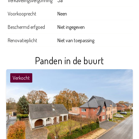
Verkavelingsvergunning
Ja
Voorkooprecht
Neen
Beschermd erfgoed
Niet ingegeven
Renovatieplicht
Niet van toepassing
Panden in de buurt
Verkocht
4
1
198 m²
1.596 m²