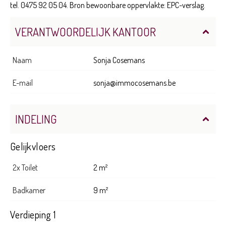
tel. 0475 92 05 04. Bron bewoonbare oppervlakte: EPC-verslag.
VERANTWOORDELIJK KANTOOR
Naam
Sonja Cosemans
E-mail
sonja@immocosemans.be
INDELING
Gelijkvloers
2x Toilet
2 m²
Badkamer
9 m²
Verdieping 1