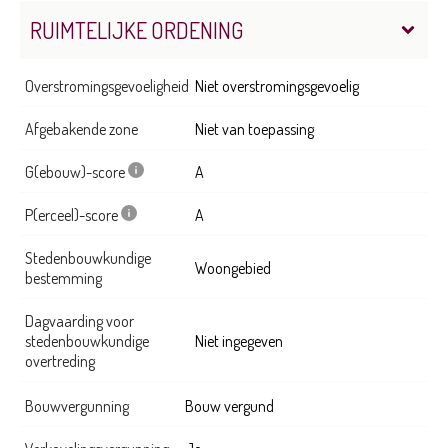
RUIMTELIJKE ORDENING
Overstromingsgevoeligheid
Niet overstromingsgevoelig
Afgebakende zone
Niet van toepassing
G(ebouw)-score
A
P(erceel)-score
A
Stedenbouwkundige
Woongebied
bestemming
Dagvaarding voor
stedenbouwkundige
Niet ingegeven
overtreding
Bouwvergunning
Bouw vergund