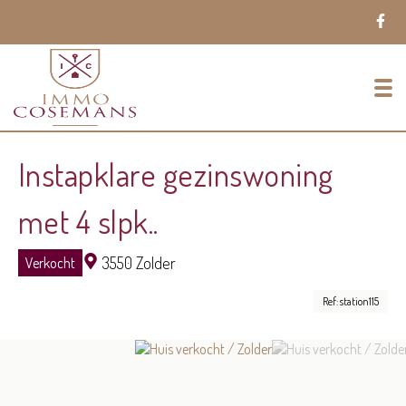
To
Instapklare gezinswoning
met 4 slpk..
3550 Zolder
Verkocht
Ref: station115