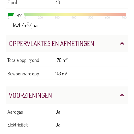
E peil
40
67
2
kWh/m
/jaar
OPPERVLAKTES EN AFMETINGEN
Totale opp. grond
170 m²
Bewoonbare opp.
143 m²
VOORZIENINGEN
Aardgas
Ja
Elektriciteit
Ja