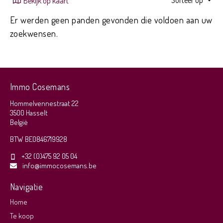
Sorteer op
Bekijk op kaart
Er werden geen panden gevonden die voldoen aan uw
zoekwensen.
Immo Cosemans
Hommelvennestraat 22
3500 Hasselt
België
BTW BE0846719928
+32 (0)475 92 05 04
info@immocosemans.be
Navigatie
Home
Te koop