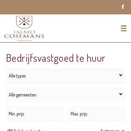
To
Bedrijfsvastgoed te huur
Alle types
Alle gemeenten