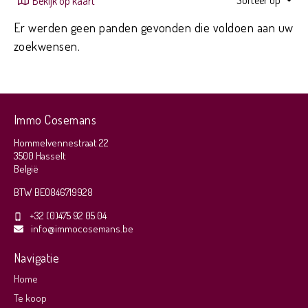
Sorteer op
Bekijk op kaart
Er werden geen panden gevonden die voldoen aan uw
zoekwensen.
Immo Cosemans
Hommelvennestraat 22
3500 Hasselt
België
BTW BE0846719928
+32 (0)475 92 05 04
info@immocosemans.be
Navigatie
Home
Te koop